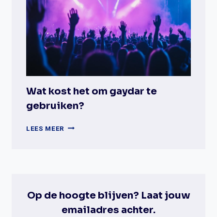
OP
PLANETROMEO?
Wat kost het om gaydar te
gebruiken?
WAT
LEES MEER
KOST
HET
OM
GAYDAR
TE
GEBRUIKEN?
Op de hoogte blijven? Laat jouw
emailadres achter.