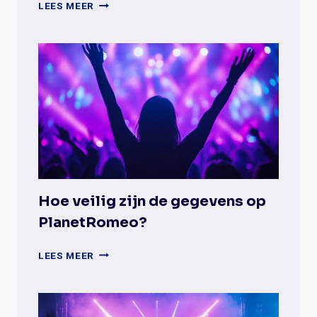
WAT
LEES MEER
ZIJN
DE
BELANGRIJKSTE
VERSCHILLEN
TUSSEN
GAYDAR
EN
DATINGAPPS?
Hoe veilig zijn de gegevens op
PlanetRomeo?
HOE
LEES MEER
VEILIG
ZIJN
DE
GEGEVENS