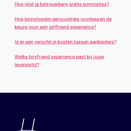
Hoe vind je betrouwbare gratis pornosites?
Hoe beïnvloeden persoonlijke voorkeuren de
keuze voor een girlfriend experience?
Is er een verschil in kosten tussen aanbieders?
Welke boyfriend experience past bij jouw
levensstijl?