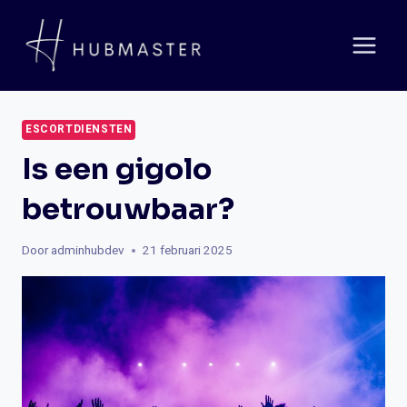
Doorgaan
naar
inhoud
ESCORTDIENSTEN
Is een gigolo
betrouwbaar?
Door
adminhubdev
21 februari 2025