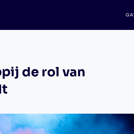
GA
ij de rol van
dt