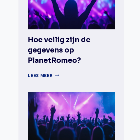
GAYDAR
EN
DATINGAPPS?
Hoe veilig zijn de
gegevens op
PlanetRomeo?
HOE
LEES MEER
VEILIG
ZIJN
DE
GEGEVENS
OP
PLANETROMEO?