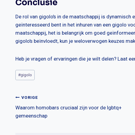
Conclusie
De rol van gigolo’s in de maatschappij is dynamisch 
geïnteresseerd bent in het inhuren van een gigolo vo
maatschappij, het is belangrijk om goed geïnformeerd
gigolo’s beïnvloedt, kun je weloverwogen keuzes ma
Heb je vragen of ervaringen die je wilt delen? Laat e
Bericht
#
gigolo
tags:
Bericht
VORIGE
Waarom homobars cruciaal zijn voor de lgbtq+
navigatie
gemeenschap