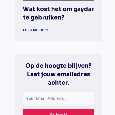
Wat kost het om gaydar
te gebruiken?
WAT
LEES MEER
KOST
HET
OM
GAYDAR
TE
GEBRUIKEN?
Op de hoogte blijven?
Laat jouw emailadres
achter.
Submit