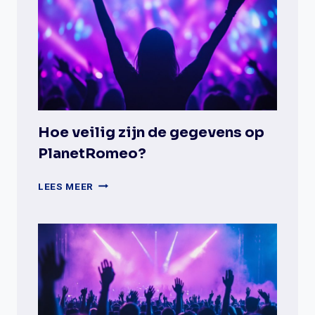
TUSSEN
GAYDAR
EN
DATINGAPPS?
Hoe veilig zijn de gegevens op
PlanetRomeo?
HOE
LEES MEER
VEILIG
ZIJN
DE
GEGEVENS
OP
PLANETROMEO?