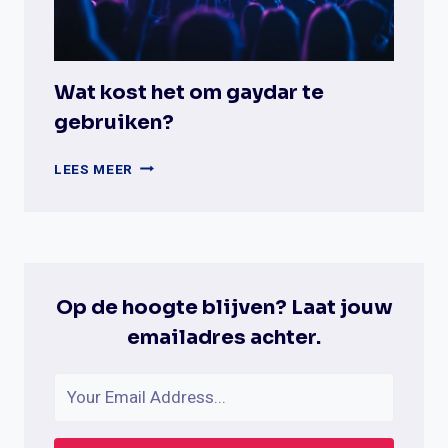
Wat kost het om gaydar te
gebruiken?
WAT
LEES MEER
KOST
HET
OM
GAYDAR
TE
GEBRUIKEN?
Op de hoogte blijven? Laat jouw
emailadres achter.