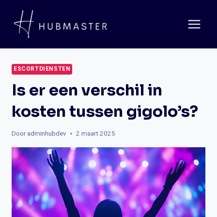
Doorgaan
naar
inhoud
ESCORTDIENSTEN
Is er een verschil in
kosten tussen gigolo’s?
Door
adminhubdev
2 maart 2025