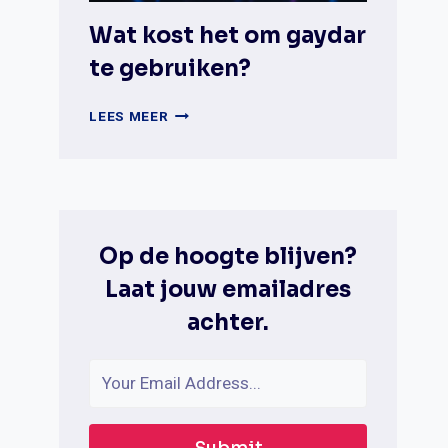
Wat kost het om gaydar
te gebruiken?
WAT
LEES MEER
KOST
HET
OM
GAYDAR
TE
GEBRUIKEN?
Op de hoogte blijven?
Laat jouw emailadres
achter.
Submit