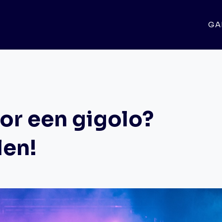
GA
or een gigolo?
len!