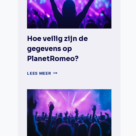
GAYDAR
EN
DATINGAPPS?
Hoe veilig zijn de
gegevens op
PlanetRomeo?
HOE
LEES MEER
VEILIG
ZIJN
DE
GEGEVENS
OP
PLANETROMEO?