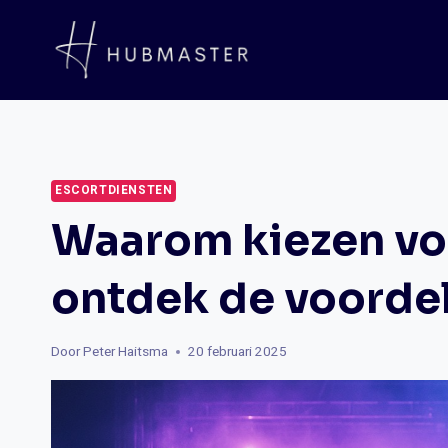
Doorgaan
naar
inhoud
ESCORTDIENSTEN
Waarom kiezen vo
ontdek de voorde
Door
Peter Haitsma
20 februari 2025