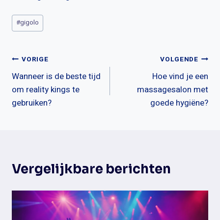
Bericht
#
gigolo
tags:
Bericht
VORIGE
VOLGENDE
Wanneer is de beste tijd
Hoe vind je een
navigatie
om reality kings te
massagesalon met
gebruiken?
goede hygiëne?
Vergelijkbare berichten