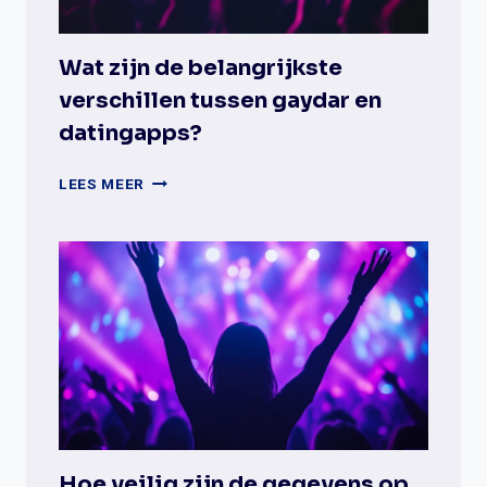
Wat zijn de belangrijkste
verschillen tussen gaydar en
datingapps?
WAT
LEES MEER
ZIJN
DE
BELANGRIJKSTE
VERSCHILLEN
TUSSEN
GAYDAR
EN
DATINGAPPS?
Hoe veilig zijn de gegevens op