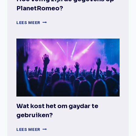
PlanetRomeo?
HOE
LEES MEER
VEILIG
ZIJN
DE
GEGEVENS
OP
PLANETROMEO?
Wat kost het om gaydar te
gebruiken?
WAT
LEES MEER
KOST