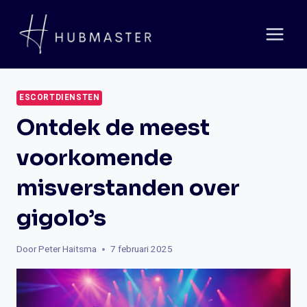
Doorgaan
naar
inhoud
ESCORTDIENSTEN
Ontdek de meest
voorkomende
misverstanden over
gigolo’s
Door
Peter Haitsma
7 februari 2025