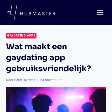
Doorgaan
naar
inhoud
GAYDATING APPS
Wat maakt een
gaydating app
gebruiksvriendelijk?
Door
Peter Haitsma
24 maart 2025