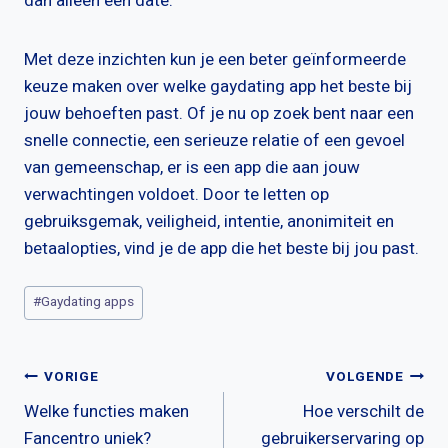
dan alleen een date.
Met deze inzichten kun je een beter geïnformeerde
keuze maken over welke gaydating app het beste bij
jouw behoeften past. Of je nu op zoek bent naar een
snelle connectie, een serieuze relatie of een gevoel
van gemeenschap, er is een app die aan jouw
verwachtingen voldoet. Door te letten op
gebruiksgemak, veiligheid, intentie, anonimiteit en
betaalopties, vind je de app die het beste bij jou past.
Bericht
#
Gaydating apps
tags:
Bericht
VORIGE
VOLGENDE
Welke functies maken
Hoe verschilt de
navigatie
Fancentro uniek?
gebruikerservaring op