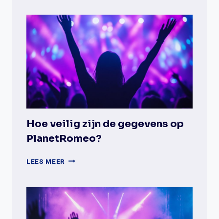
DE
BELANGRIJKSTE
VERSCHILLEN
TUSSEN
GAYDAR
EN
DATINGAPPS?
Hoe veilig zijn de gegevens op
PlanetRomeo?
HOE
LEES MEER
VEILIG
ZIJN
DE
GEGEVENS
OP