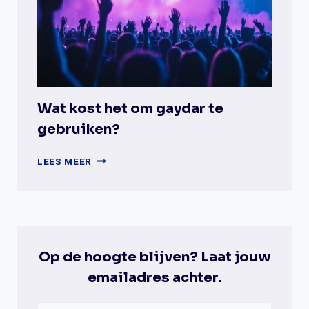
PLANETROMEO?
Wat kost het om gaydar te
gebruiken?
WAT
LEES MEER
KOST
HET
OM
GAYDAR
TE
GEBRUIKEN?
Op de hoogte blijven? Laat jouw
emailadres achter.