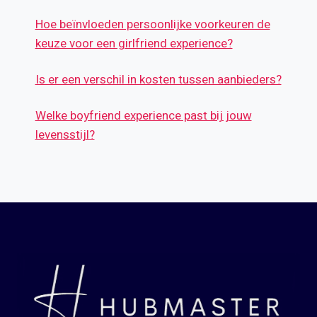
Hoe beïnvloeden persoonlijke voorkeuren de
keuze voor een girlfriend experience?
Is er een verschil in kosten tussen aanbieders?
Welke boyfriend experience past bij jouw
levensstijl?