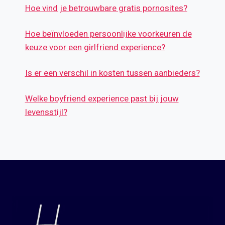
Hoe vind je betrouwbare gratis pornosites?
Hoe beïnvloeden persoonlijke voorkeuren de
keuze voor een girlfriend experience?
Is er een verschil in kosten tussen aanbieders?
Welke boyfriend experience past bij jouw
levensstijl?