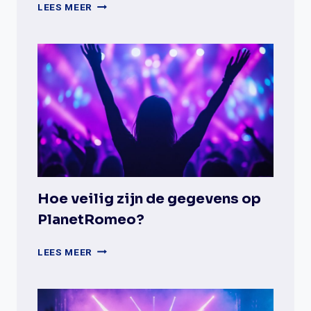
WAT
LEES MEER
ZIJN
DE
BELANGRIJKSTE
VERSCHILLEN
TUSSEN
GAYDAR
EN
DATINGAPPS?
Hoe veilig zijn de gegevens op
PlanetRomeo?
HOE
LEES MEER
VEILIG
ZIJN
DE
GEGEVENS