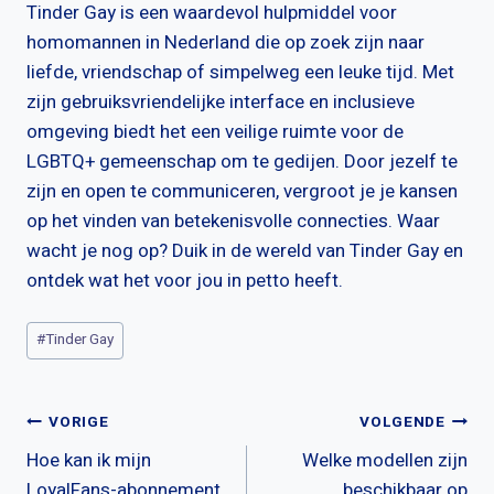
Tinder Gay is een waardevol hulpmiddel voor
homomannen in Nederland die op zoek zijn naar
liefde, vriendschap of simpelweg een leuke tijd. Met
zijn gebruiksvriendelijke interface en inclusieve
omgeving biedt het een veilige ruimte voor de
LGBTQ+ gemeenschap om te gedijen. Door jezelf te
zijn en open te communiceren, vergroot je je kansen
op het vinden van betekenisvolle connecties. Waar
wacht je nog op? Duik in de wereld van Tinder Gay en
ontdek wat het voor jou in petto heeft.
Bericht
#
Tinder Gay
tags:
Bericht
VORIGE
VOLGENDE
Hoe kan ik mijn
Welke modellen zijn
navigatie
LoyalFans-abonnement
beschikbaar op