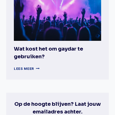
OP
PLANETROMEO?
Wat kost het om gaydar te
gebruiken?
WAT
LEES MEER
KOST
HET
OM
GAYDAR
TE
GEBRUIKEN?
Op de hoogte blijven? Laat jouw
emailadres achter.