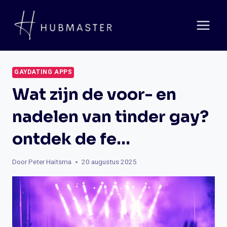
Doorgaan
naar
inhoud
GAYDATING APPS
Wat zijn de voor- en
nadelen van tinder gay?
ontdek de fe…
Door
Peter Haitsma
20 augustus 2025