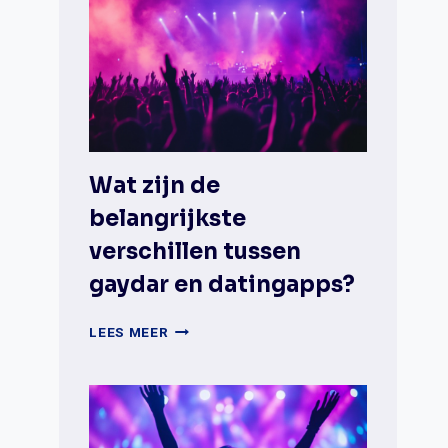
Wat zijn de
belangrijkste
verschillen tussen
gaydar en datingapps?
WAT
LEES MEER
ZIJN
DE
BELANGRIJKSTE
VERSCHILLEN
TUSSEN