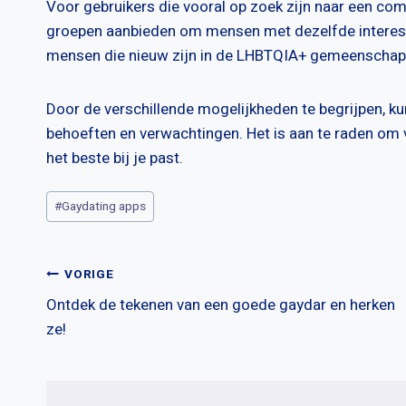
Voor gebruikers die vooral op zoek zijn naar een co
groepen aanbieden om mensen met dezelfde interesse
mensen die nieuw zijn in de LHBTQIA+ gemeenschap e
Door de verschillende mogelijkheden te begrijpen, k
behoeften en verwachtingen. Het is aan te raden om 
het beste bij je past.
Bericht
#
Gaydating apps
tags:
Bericht
VORIGE
Ontdek de tekenen van een goede gaydar en herken
navigatie
ze!