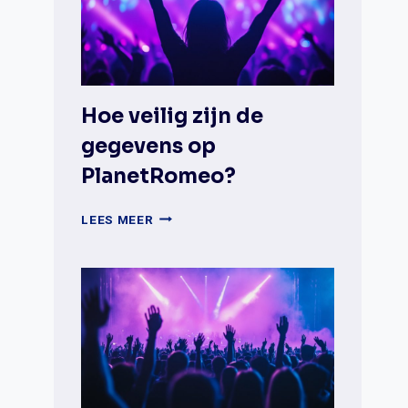
GAYDAR
EN
DATINGAPPS?
Hoe veilig zijn de
gegevens op
PlanetRomeo?
HOE
LEES MEER
VEILIG
ZIJN
DE
GEGEVENS
OP
PLANETROMEO?