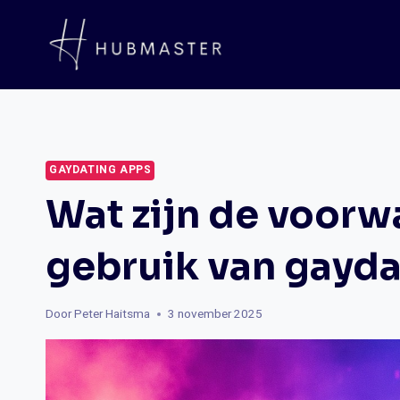
Doorgaan
naar
inhoud
GAYDATING APPS
Wat zijn de voorw
gebruik van gayda
Door
Peter Haitsma
3 november 2025