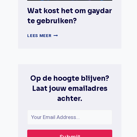
Wat kost het om gaydar
te gebruiken?
WAT
LEES MEER
KOST
HET
OM
GAYDAR
TE
GEBRUIKEN?
Op de hoogte blijven?
Laat jouw emailadres
achter.
Submit