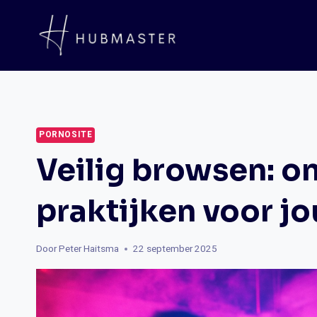
Doorgaan
naar
inhoud
PORNOSITE
Veilig browsen: o
praktijken voor j
Door
Peter Haitsma
22 september 2025