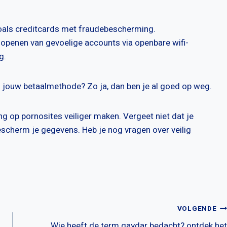
zoals creditcards met fraudebescherming.
t openen van gevoelige accounts via openbare wifi-
g.
n jouw betaalmethode? Zo ja, dan ben je al goed op weg.
ing op pornosites veiliger maken. Vergeet niet dat je
n bescherm je gegevens. Heb je nog vragen over veilig
VOLGENDE
Wie heeft de term gaydar bedacht? ontdek het