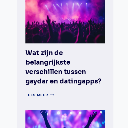
Wat zijn de
belangrijkste
verschillen tussen
gaydar en datingapps?
WAT
LEES MEER
ZIJN
DE
BELANGRIJKSTE
VERSCHILLEN
TUSSEN