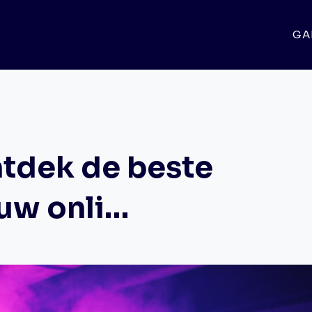
GA
ntdek de beste
ouw onli…