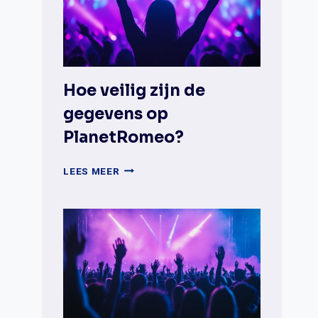
GAYDAR
EN
DATINGAPPS?
Hoe veilig zijn de
gegevens op
PlanetRomeo?
HOE
LEES MEER
VEILIG
ZIJN
DE
GEGEVENS
OP
PLANETROMEO?