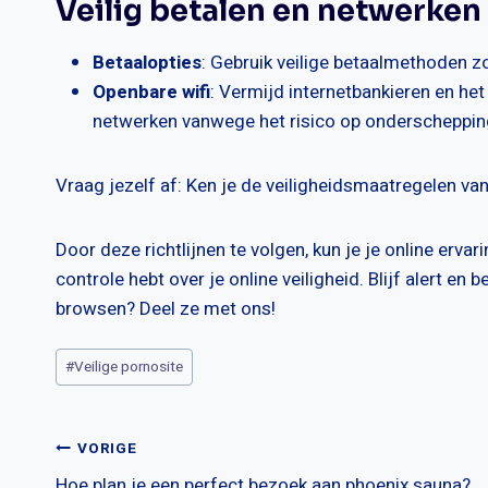
Veilig betalen en netwerken
Betaalopties
: Gebruik veilige betaalmethoden 
Openbare wifi
: Vermijd internetbankieren en he
netwerken vanwege het risico op onderscheppin
Vraag jezelf af: Ken je de veiligheidsmaatregelen va
Door deze richtlijnen te volgen, kun je je online ervar
controle hebt over je online veiligheid. Blijf alert e
browsen? Deel ze met ons!
Bericht
#
Veilige pornosite
tags:
Bericht
VORIGE
Hoe plan je een perfect bezoek aan phoenix sauna?