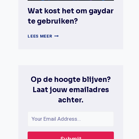
Wat kost het om gaydar
te gebruiken?
WAT
LEES MEER
KOST
HET
OM
GAYDAR
TE
GEBRUIKEN?
Op de hoogte blijven?
Laat jouw emailadres
achter.
Submit