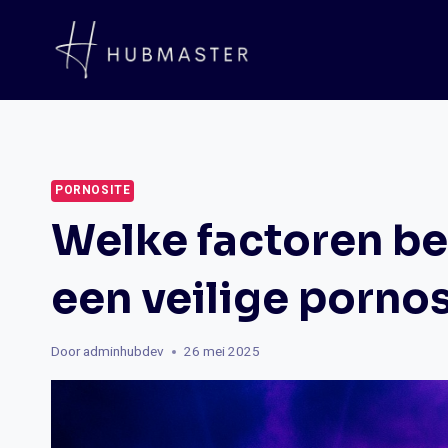
Doorgaan
naar
inhoud
PORNOSITE
Welke factoren be
een veilige pornos
Door
adminhubdev
26 mei 2025