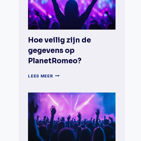
GAYDAR
EN
DATINGAPPS?
Hoe veilig zijn de
gegevens op
PlanetRomeo?
HOE
LEES MEER
VEILIG
ZIJN
DE
GEGEVENS
OP
PLANETROMEO?