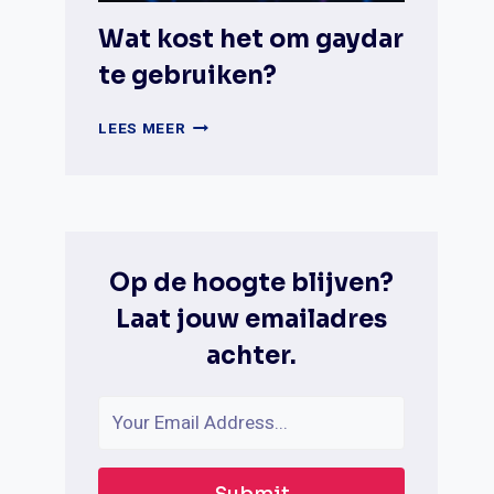
Wat kost het om gaydar
te gebruiken?
WAT
LEES MEER
KOST
HET
OM
GAYDAR
TE
GEBRUIKEN?
Op de hoogte blijven?
Laat jouw emailadres
achter.
Submit