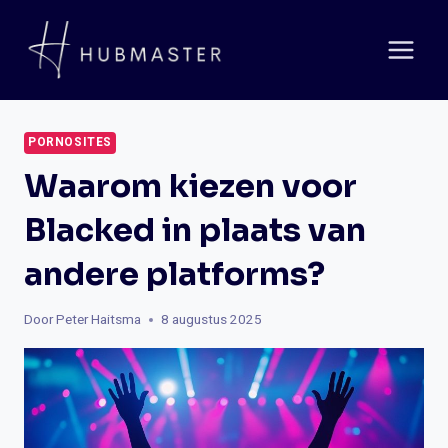
Doorgaan
naar
inhoud
PORNOSITES
Waarom kiezen voor
Blacked in plaats van
andere platforms?
Door
Peter Haitsma
8 augustus 2025