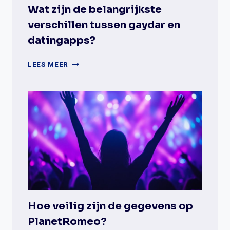
Wat zijn de belangrijkste
verschillen tussen gaydar en
datingapps?
WAT
LEES MEER
ZIJN
DE
BELANGRIJKSTE
VERSCHILLEN
TUSSEN
GAYDAR
EN
DATINGAPPS?
Hoe veilig zijn de gegevens op
PlanetRomeo?