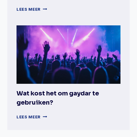
HOE
LEES MEER
VEILIG
ZIJN
DE
GEGEVENS
OP
PLANETROMEO?
Wat kost het om gaydar te
gebruiken?
WAT
LEES MEER
KOST
HET
OM