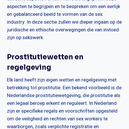
aspecten te begrijpen en te bespreken om een eerlijk
en gebalanceerd beeld te vormen van de sex
industry. In deze sectie zullen we dieper ingaan op de
juridische en ethische overwegingen die van invloed
zijn op sekswerk.
Prostitutiewetten en
regelgeving
Elk land heeft zijn eigen wetten en regelgeving met
betrekking tot prostitutie. Een bekend voorbeeld is de
Nederlandse prostitutiewetgeving, die prostitutie als
een legaal beroep erkent en reguleert. In Nederland
zijn er specifieke regels en voorschriften opgesteld
om de veiligheid en rechten van sex workers te
waarborgen, zoals verplichte registratie en