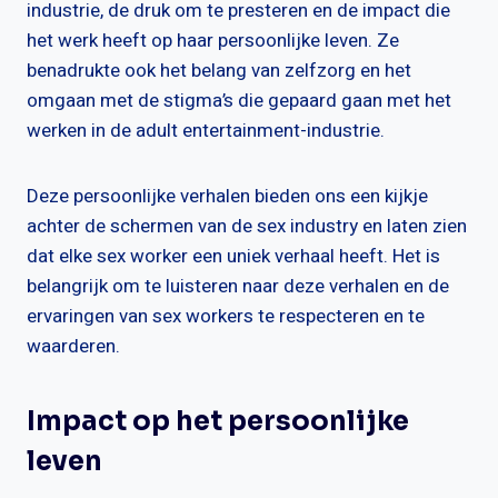
industrie, de druk om te presteren en de impact die
het werk heeft op haar persoonlijke leven. Ze
benadrukte ook het belang van zelfzorg en het
omgaan met de stigma’s die gepaard gaan met het
werken in de adult entertainment-industrie.
Deze persoonlijke verhalen bieden ons een kijkje
achter de schermen van de sex industry en laten zien
dat elke sex worker een uniek verhaal heeft. Het is
belangrijk om te luisteren naar deze verhalen en de
ervaringen van sex workers te respecteren en te
waarderen.
Impact op het persoonlijke
leven