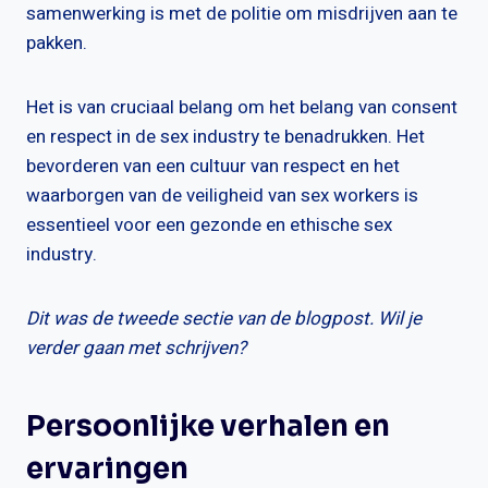
samenwerking is met de politie om misdrijven aan te
pakken.
Het is van cruciaal belang om het belang van consent
en respect in de sex industry te benadrukken. Het
bevorderen van een cultuur van respect en het
waarborgen van de veiligheid van sex workers is
essentieel voor een gezonde en ethische sex
industry.
Dit was de tweede sectie van de blogpost. Wil je
verder gaan met schrijven?
Persoonlijke verhalen en
ervaringen