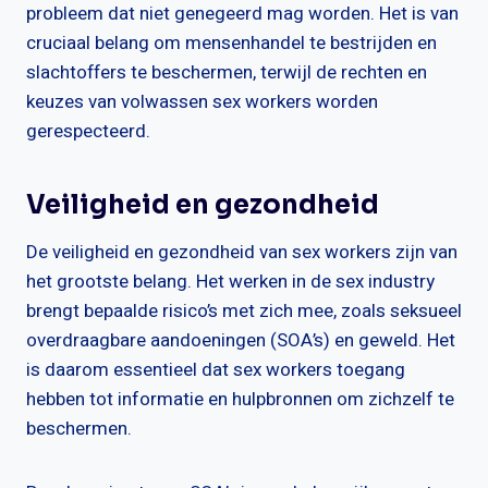
probleem dat niet genegeerd mag worden. Het is van
cruciaal belang om mensenhandel te bestrijden en
slachtoffers te beschermen, terwijl de rechten en
keuzes van volwassen sex workers worden
gerespecteerd.
Veiligheid en gezondheid
De veiligheid en gezondheid van sex workers zijn van
het grootste belang. Het werken in de sex industry
brengt bepaalde risico’s met zich mee, zoals seksueel
overdraagbare aandoeningen (SOA’s) en geweld. Het
is daarom essentieel dat sex workers toegang
hebben tot informatie en hulpbronnen om zichzelf te
beschermen.