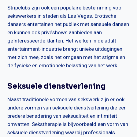
Stripclubs zijn ook een populaire bestemming voor
sekswerkers in steden als Las Vegas. Erotische
dansers entertainen het publiek met sensuele dansen
en kunnen ook privéshows aanbieden aan
geïnteresseerde klanten. Het werken in de adult
entertainment-industrie brengt unieke uitdagingen
met zich mee, zoals het omgaan met het stigma en
de fysieke en emotionele belasting van het werk.
Seksuele dienstverlening
Naast traditionele vormen van sekswerk zijn er ook
andere vormen van seksuele dienstverlening die een
bredere benadering van seksualiteit en intimiteit
omvatten. Sekstherapie is bijvoorbeeld een vorm van
seksuele dienstverlening waarbij professionals