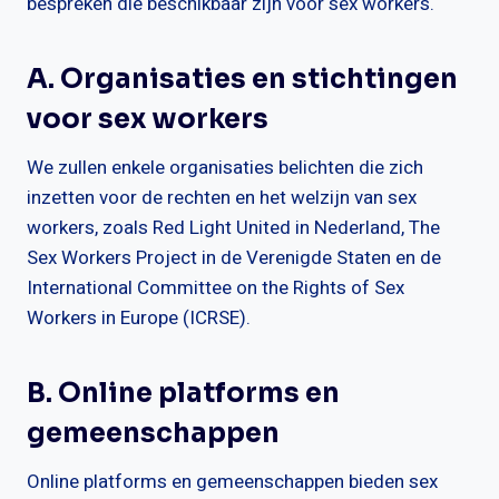
bespreken die beschikbaar zijn voor sex workers.
A. Organisaties en stichtingen
voor sex workers
We zullen enkele organisaties belichten die zich
inzetten voor de rechten en het welzijn van sex
workers, zoals Red Light United in Nederland, The
Sex Workers Project in de Verenigde Staten en de
International Committee on the Rights of Sex
Workers in Europe (ICRSE).
B. Online platforms en
gemeenschappen
Online platforms en gemeenschappen bieden sex