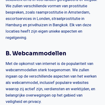
We zullen verschillende vormen van prostitutie
bespreken, zoals raamprostitutie in Amsterdam,
escortservices in Londen, straatprostitutie in
Hamburg en privéhuizen in Bangkok. Elk van deze
locaties heeft zijn eigen unieke aspecten en
regelgeving.
B. Webcammodellen
Met de opkomst van internet is de populariteit van
webcammodellen sterk toegenomen. We zullen
ingaan op de verschillende aspecten van het werken
als webcammodel, inclusief populaire websites
waarop zij actief zijn, verdiensten en werktijden, en
belangrijke overwegingen op het gebied van
veiligheid en privacy.