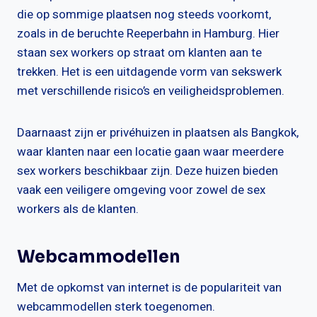
die op sommige plaatsen nog steeds voorkomt,
zoals in de beruchte Reeperbahn in Hamburg. Hier
staan sex workers op straat om klanten aan te
trekken. Het is een uitdagende vorm van sekswerk
met verschillende risico’s en veiligheidsproblemen.
Daarnaast zijn er privéhuizen in plaatsen als Bangkok,
waar klanten naar een locatie gaan waar meerdere
sex workers beschikbaar zijn. Deze huizen bieden
vaak een veiligere omgeving voor zowel de sex
workers als de klanten.
Webcammodellen
Met de opkomst van internet is de populariteit van
webcammodellen sterk toegenomen.