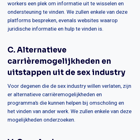
workers een plek om informatie uit te wisselen en
ondersteuning te vinden. We zullen enkele van deze
platforms bespreken, evenals websites waarop
juridische informatie en hulp te vinden is.
C. Alternatieve
carrièremogelijkheden en
uitstappen uit de sex industry
Voor degenen die de sex industry willen verlaten, zijn
er alternatieve carrièremogelijkheden en
programma’s die kunnen helpen bij omscholing en
het vinden van ander werk. We zullen enkele van deze
mogelijkheden onderzoeken.