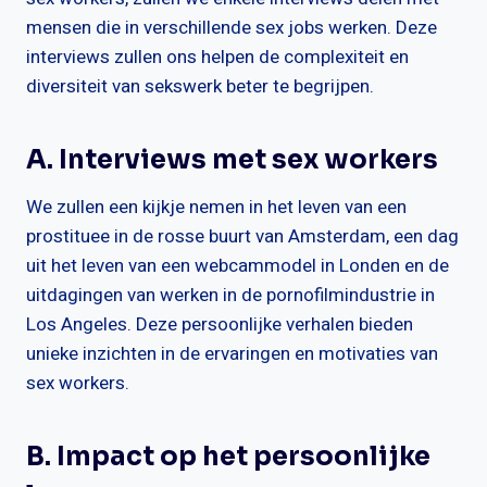
mensen die in verschillende sex jobs werken. Deze
interviews zullen ons helpen de complexiteit en
diversiteit van sekswerk beter te begrijpen.
A. Interviews met sex workers
We zullen een kijkje nemen in het leven van een
prostituee in de rosse buurt van Amsterdam, een dag
uit het leven van een webcammodel in Londen en de
uitdagingen van werken in de pornofilmindustrie in
Los Angeles. Deze persoonlijke verhalen bieden
unieke inzichten in de ervaringen en motivaties van
sex workers.
B. Impact op het persoonlijke