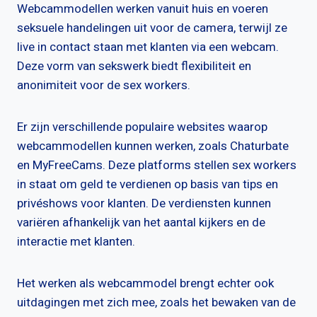
Webcammodellen werken vanuit huis en voeren
seksuele handelingen uit voor de camera, terwijl ze
live in contact staan met klanten via een webcam.
Deze vorm van sekswerk biedt flexibiliteit en
anonimiteit voor de sex workers.
Er zijn verschillende populaire websites waarop
webcammodellen kunnen werken, zoals Chaturbate
en MyFreeCams. Deze platforms stellen sex workers
in staat om geld te verdienen op basis van tips en
privéshows voor klanten. De verdiensten kunnen
variëren afhankelijk van het aantal kijkers en de
interactie met klanten.
Het werken als webcammodel brengt echter ook
uitdagingen met zich mee, zoals het bewaken van de