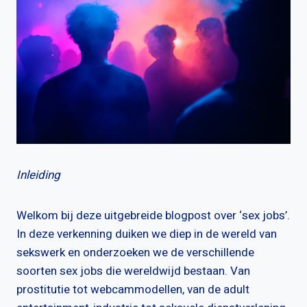
Inleiding
Welkom bij deze uitgebreide blogpost over ‘sex jobs’.
In deze verkenning duiken we diep in de wereld van
sekswerk en onderzoeken we de verschillende
soorten sex jobs die wereldwijd bestaan. Van
prostitutie tot webcammodellen, van de adult