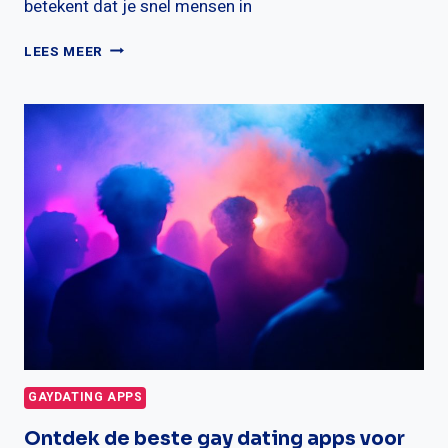
betekent dat je snel mensen in
WAT
LEES MEER
ZIJN
DE
VERSCHILLEN
TUSSEN
GRINDR
EN
JACKD?
GAYDATING APPS
Ontdek de beste gay dating apps voor