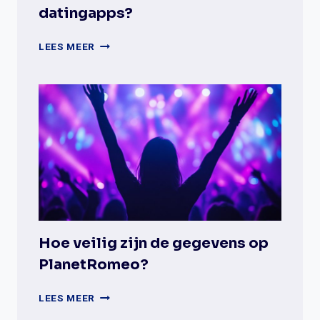
datingapps?
WAT
LEES MEER
ZIJN
DE
BELANGRIJKSTE
VERSCHILLEN
TUSSEN
GAYDAR
EN
DATINGAPPS?
Hoe veilig zijn de gegevens op
PlanetRomeo?
HOE
LEES MEER
VEILIG