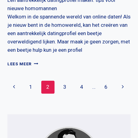
Een aantrekkelijk datingprofiel maken: tips voor
nieuwe homomannen
Welkom in de spannende wereld van online daten! Als
je nieuw bent in de homowereld, kan het creëren van
een aantrekkelijk datingprofiel een beetje
overweldigend lijken. Maar maak je geen zorgen, met
een beetje hulp kun je een profiel
ONTDEK
LEES MEER
HOE
JE
EEN
Paginanavigatie
Vorige
Volgen
1
2
3
4
…
6
AANTREKKELIJK
PROFIEL
pagina
pagina
OPSTELT:
TIPS
EN…