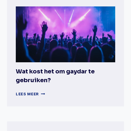
ZIJN
DE
GEGEVENS
OP
PLANETROMEO?
Wat kost het om gaydar te
gebruiken?
WAT
LEES MEER
KOST
HET
OM
GAYDAR
TE
GEBRUIKEN?