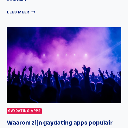
WAAROM
LEES MEER
KIEZEN
VOOR
EEN
GAY
DATING
WEBSITE?
ONTDEK
DE
VOOR…
GAYDATING APPS
Waarom zijn gaydating apps populair