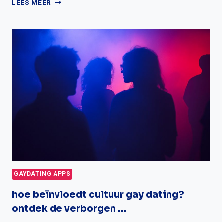
LEES MEER
ALTERNATIEVEN
ZIJN
ER
VOOR
GRINDR?
GAYDATING APPS
hoe beïnvloedt cultuur gay dating?
ontdek de verborgen …