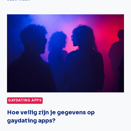
HOE
JE
EEN
BETROUWBARE
GAY
DATING
SITE
VINDT
GAYDATING APPS
Hoe veilig zijn je gegevens op
gaydating apps?