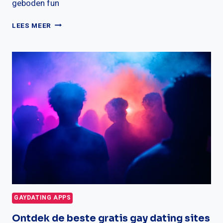
geboden fun
HOE
LEES MEER
VERHOUDEN
DE
KOSTEN
VAN
GAYDATING
APPS
ZICH?
GAYDATING APPS
Ontdek de beste gratis gay dating sites