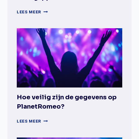
WAT
LEES MEER
ZIJN
DE
BELANGRIJKSTE
VERSCHILLEN
TUSSEN
GAYDAR
EN
DATINGAPPS?
Hoe veilig zijn de gegevens op
PlanetRomeo?
HOE
LEES MEER
VEILIG
ZIJN