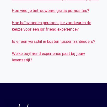
Hoe vind je betrouwbare gratis pornosites?
Hoe beïnvloeden persoonlijke voorkeuren de
keuze voor een girlfriend experience?
Is er een verschil in kosten tussen aanbieders?
Welke boyfriend experience past bij jouw
levensstijl?