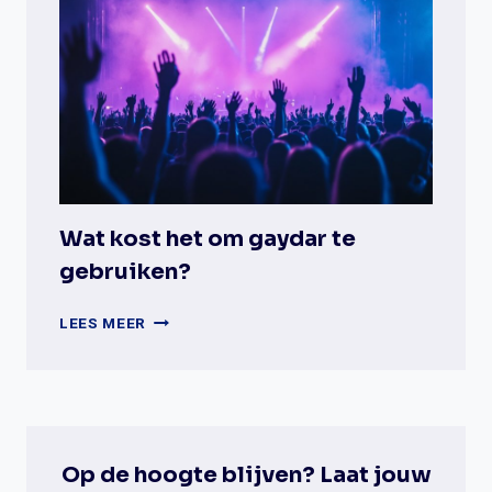
DE
GEGEVENS
OP
PLANETROMEO?
Wat kost het om gaydar te
gebruiken?
WAT
LEES MEER
KOST
HET
OM
GAYDAR
TE
GEBRUIKEN?
Op de hoogte blijven? Laat jouw