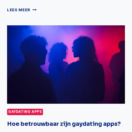
WIE
LEES MEER
BETAALT
ER
BIJ
EEN
GAY
DATE?
ONTDEK
DE
REGELS
EN
TIPS!
GAYDATING APPS
Hoe betrouwbaar zijn gaydating apps?