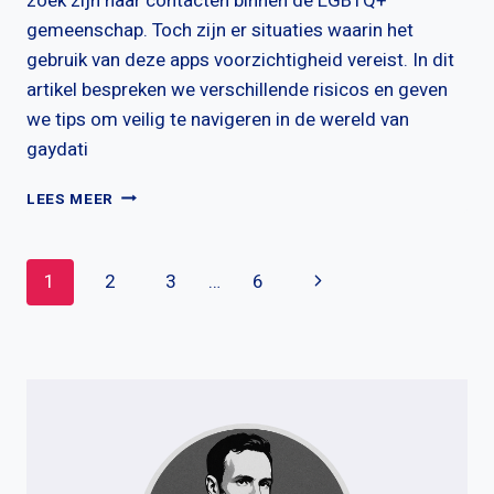
zoek zijn naar contacten binnen de LGBTQ+
gemeenschap. Toch zijn er situaties waarin het
gebruik van deze apps voorzichtigheid vereist. In dit
artikel bespreken we verschillende risicos en geven
we tips om veilig te navigeren in de wereld van
gaydati
WANNEER
LEES MEER
MOET
JE
VOORZICHTIG
Paginanavigatie
Volgende
1
2
3
…
6
ZIJN
MET
pagina
GAYDATING
APPS?