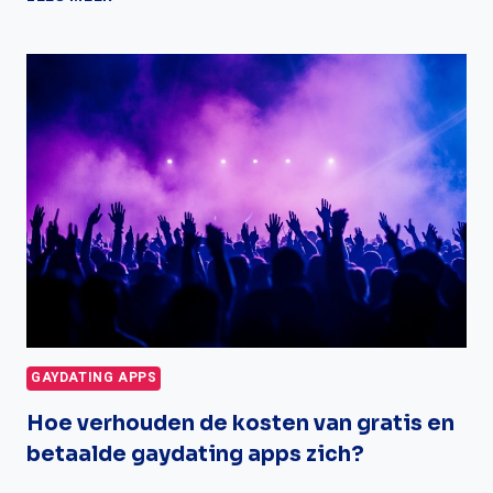
ZIJN
DE
MEEST
ACTIEVE
GEBRUIKERS
VAN
GAY
DATING
APPS?…
GAYDATING APPS
Hoe verhouden de kosten van gratis en
betaalde gaydating apps zich?